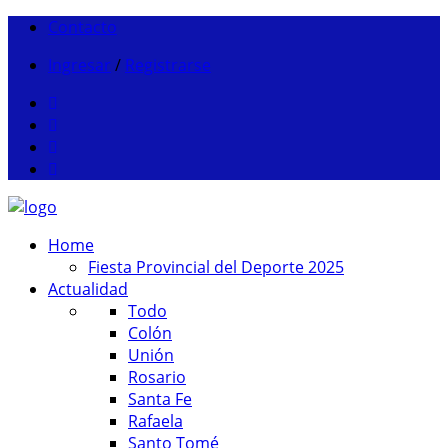
Contacto
Ingresar
/
Registrarse
Home
Fiesta Provincial del Deporte 2025
Actualidad
Todo
Colón
Unión
Rosario
Santa Fe
Rafaela
Santo Tomé