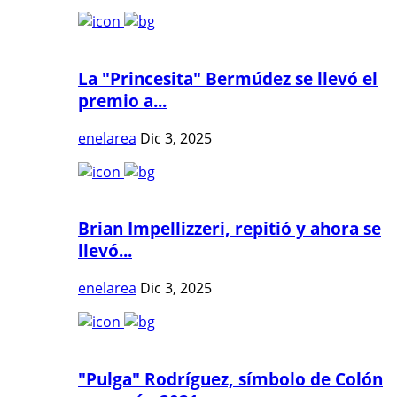
La "Princesita" Bermúdez se llevó el
premio a...
enelarea
Dic 3, 2025
Brian Impellizzeri, repitió y ahora se
llevó...
enelarea
Dic 3, 2025
"Pulga" Rodríguez, símbolo de Colón