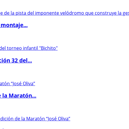
 montaje...
ón 32 del...
 la Maratón...