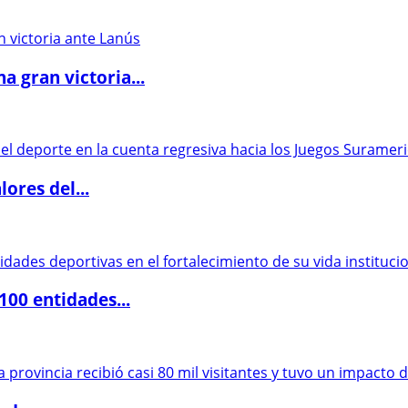
 gran victoria...
ores del...
00 entidades...