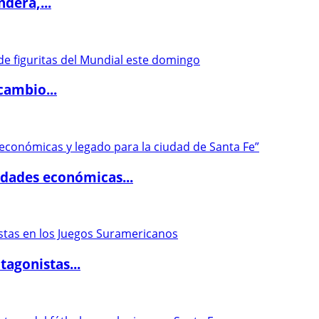
dera,...
cambio...
dades económicas...
agonistas...