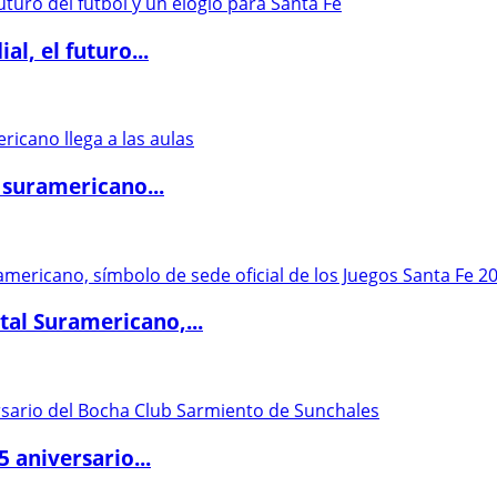
l, el futuro...
 suramericano...
al Suramericano,...
5 aniversario...