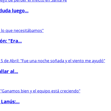
duda luego...
ón: "Era...
lar al...
Lanús:...