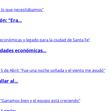
ón: "Era...
dades económicas...
lar al...