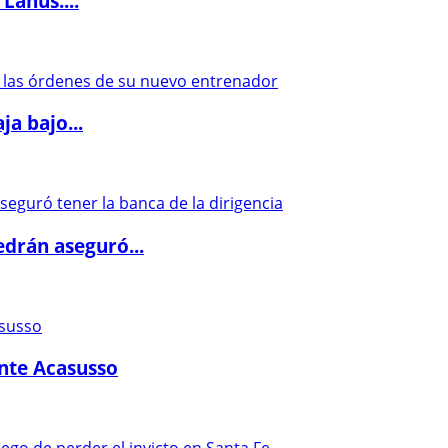
Lanús:...
a bajo...
drán aseguró...
ante Acasusso