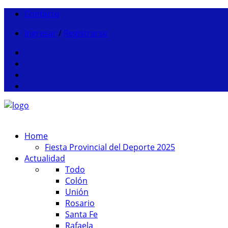
Contacto
Ingresar
/
Registrarse
Home
Fiesta Provincial del Deporte 2025
Actualidad
Todo
Colón
Unión
Rosario
Santa Fe
Rafaela