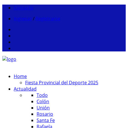
Contacto
Ingresar
/
Registrarse
Home
Fiesta Provincial del Deporte 2025
Actualidad
Todo
Colón
Unión
Rosario
Santa Fe
Rafaela