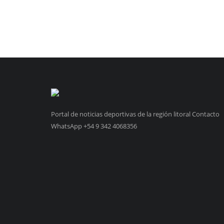
Portal de noticias deportivas de la región litoral Contacto
WhatsApp +54 9 342 4068356