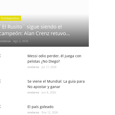
Polideportivo
¨El Rusito¨ sigue siendo el
campeón: Alan Crenz retuvo...
enelarea
Ago 2, 2026
Messi odio perder, él juega con
pelotas ¿No Diego?
enelarea
Jul 17, 2026
Se viene el Mundial: La guía para
No apostar y ganar
enelarea
Jun 8, 2026
El país goleado
enelarea
Ene 12, 2026