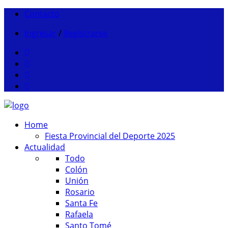
Contacto
Ingresar
/
Registrarse
Home
Fiesta Provincial del Deporte 2025
Actualidad
Todo
Colón
Unión
Rosario
Santa Fe
Rafaela
Santo Tomé