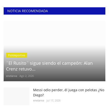
NOTICIA RECOMENDADA
Polideportivo
¨El Rusito¨ sigue siendo el campeón: Alan
Crenz retuvo...
enelarea
Ago 2, 2026
Messi odio perder, él juega con pelotas ¿No
Diego?
enelarea
Jul 17, 2026