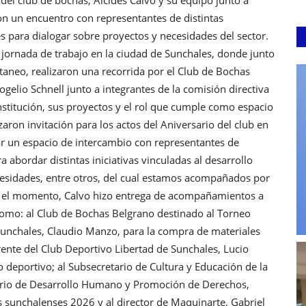
on un encuentro con representantes de distintas
s para dialogar sobre proyectos y necesidades del sector.
a jornada de trabajo en la ciudad de Sunchales, donde junto
taneo, realizaron una recorrida por el Club de Bochas
ogelio Schnell junto a integrantes de la comisión directiva
nstitución, sus proyectos y el rol que cumple como espacio
ron invitación para los actos del Aniversario del club en
ar un espacio de intercambio con representantes de
a abordar distintas iniciativas vinculadas al desarrollo
cesidades, entre otros, del cual estamos acompañados por
En el momento, Calvo hizo entrega de acompañamientos a
 como: al Club de Bochas Belgrano destinado al Torneo
Sunchales, Claudio Manzo, para la compra de materiales
rente del Club Deportivo Libertad de Sunchales, Lucio
 deportivo; al Subsecretario de Cultura y Educación de la
etario de Desarrollo Humano y Promoción de Derechos,
es sunchalenses 2026 y al director de Maquinarte, Gabriel