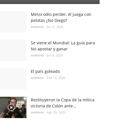
Messi odio perder, él juega con
pelotas ¿No Diego?
enelarea
Jul 17, 2026
Se viene el Mundial: La guía para
No apostar y ganar
enelarea
Jun 8, 2026
El país goleado
enelarea
Ene 12, 2026
Restituyeron la Copa de la mítica
victoria de Colón ante...
enelarea
Ago 29, 2025