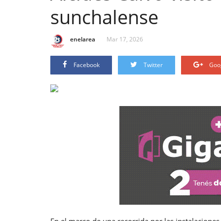
sunchalense
enelarea
Mar 17, 2026
Facebook
Twitter
Goo
En el marco de una recorrida por las instalaciones