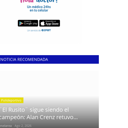
NOTICIA RECOMENDADA
Polideportivo
¨El Rusito¨ sigue siendo el
campeón: Alan Crenz retuvo...
enelarea
Ago 2, 2026