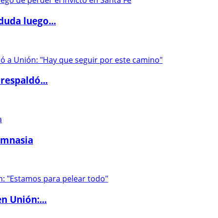
duda luego...
respaldó...
imnasia
n Unión:...