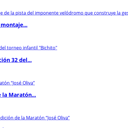
 montaje...
ón 32 del...
 la Maratón...