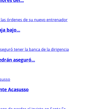
ores del...
a bajo...
drán aseguró...
ante Acasusso