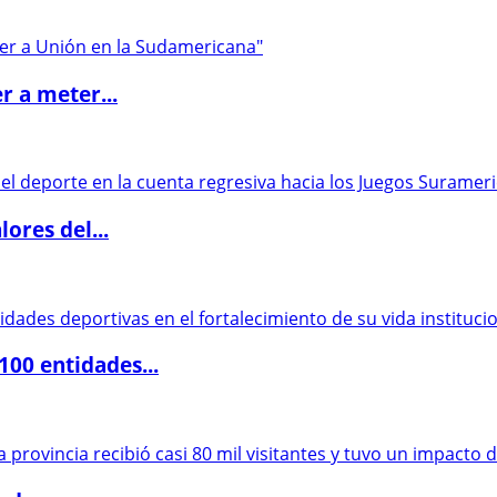
r a meter...
ores del...
00 entidades...