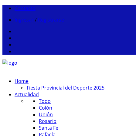
Contacto
Ingresar
/
Registrarse
Home
Fiesta Provincial del Deporte 2025
Actualidad
Todo
Colón
Unión
Rosario
Santa Fe
Rafaela