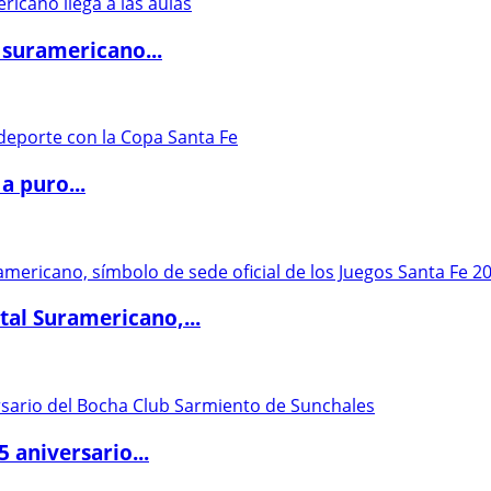
 suramericano...
a puro...
al Suramericano,...
5 aniversario...