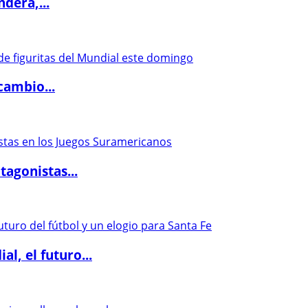
dera,...
cambio...
agonistas...
l, el futuro...