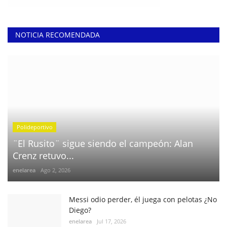
NOTICIA RECOMENDADA
Polideportivo
¨El Rusito¨ sigue siendo el campeón: Alan
Crenz retuvo...
enelarea
Ago 2, 2026
Messi odio perder, él juega con pelotas ¿No
Diego?
enelarea
Jul 17, 2026