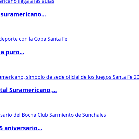
 suramericano...
a puro...
al Suramericano,...
5 aniversario...