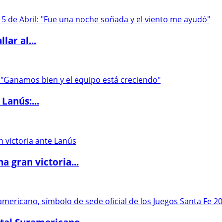
lar al...
Lanús:...
 gran victoria...