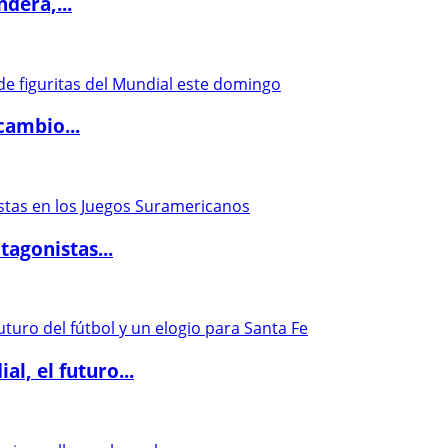
dera,...
cambio...
agonistas...
l, el futuro...