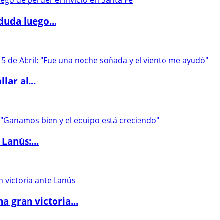
duda luego...
lar al...
Lanús:...
 gran victoria...