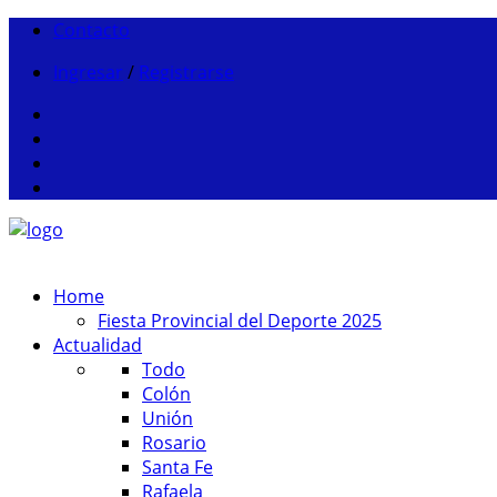
Contacto
Ingresar
/
Registrarse
Home
Fiesta Provincial del Deporte 2025
Actualidad
Todo
Colón
Unión
Rosario
Santa Fe
Rafaela