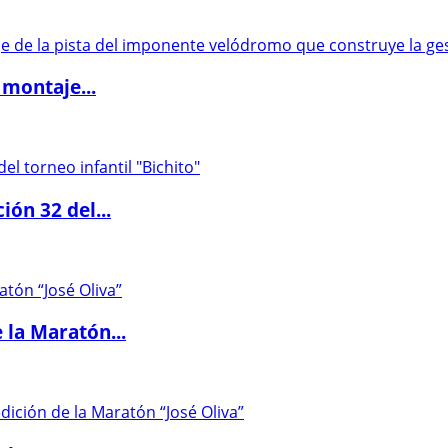
 montaje...
ón 32 del...
 la Maratón...