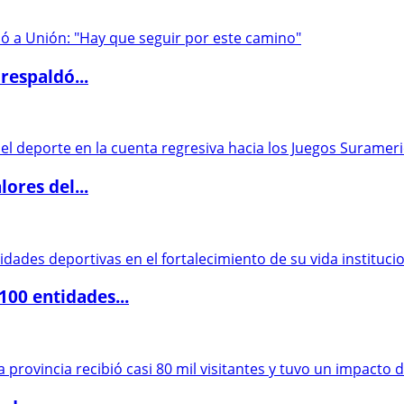
respaldó...
ores del...
00 entidades...