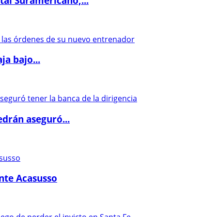
al Suramericano,...
a bajo...
drán aseguró...
ante Acasusso