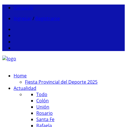
Contacto
Ingresar
/
Registrarse
Home
Fiesta Provincial del Deporte 2025
Actualidad
Todo
Colón
Unión
Rosario
Santa Fe
Rafaela