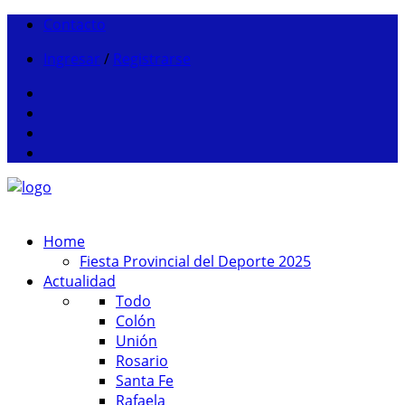
Contacto
Ingresar
/
Registrarse
Home
Fiesta Provincial del Deporte 2025
Actualidad
Todo
Colón
Unión
Rosario
Santa Fe
Rafaela