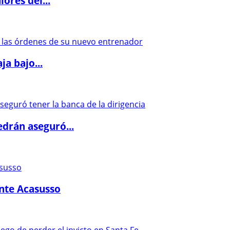
ores del...
a bajo...
drán aseguró...
ante Acasusso