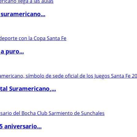
 suramericano...
a puro...
al Suramericano,...
5 aniversario...