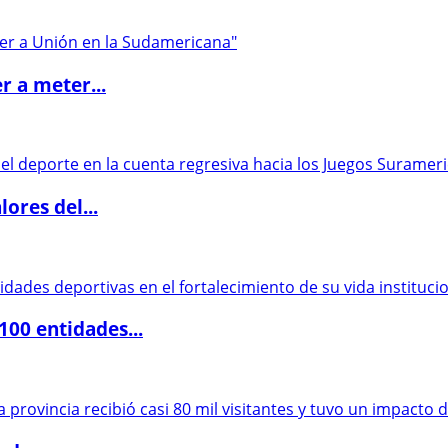
r a meter...
ores del...
00 entidades...