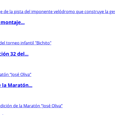
 montaje...
ón 32 del...
 la Maratón...