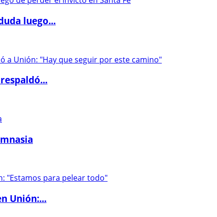
duda luego...
respaldó...
imnasia
n Unión:...