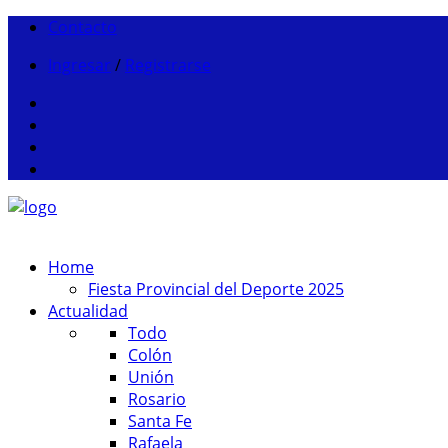
Contacto
Ingresar
/
Registrarse
Home
Fiesta Provincial del Deporte 2025
Actualidad
Todo
Colón
Unión
Rosario
Santa Fe
Rafaela