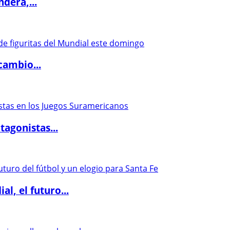
dera,...
cambio...
agonistas...
l, el futuro...