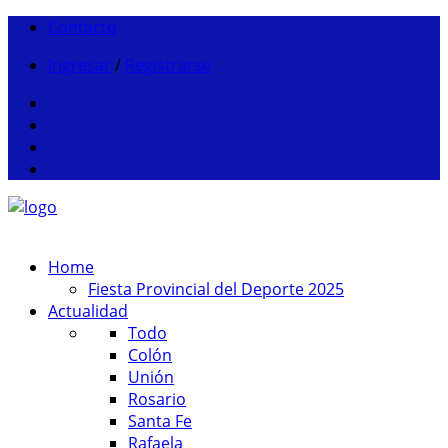
Contacto
Ingresar
/
Registrarse
Home
Fiesta Provincial del Deporte 2025
Actualidad
Todo
Colón
Unión
Rosario
Santa Fe
Rafaela