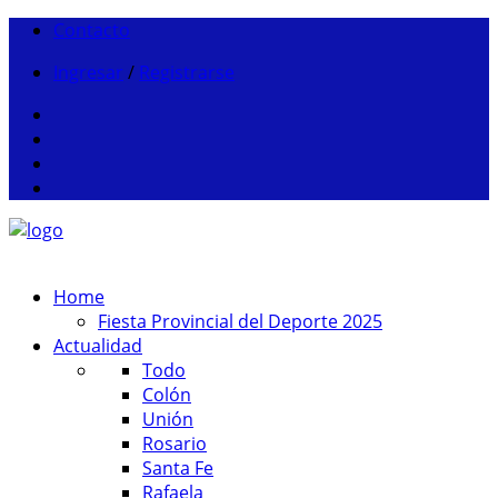
Contacto
Ingresar
/
Registrarse
Home
Fiesta Provincial del Deporte 2025
Actualidad
Todo
Colón
Unión
Rosario
Santa Fe
Rafaela