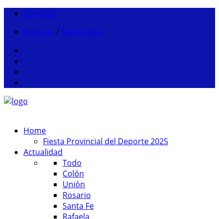
Contacto
Ingresar
/
Registrarse
Home
Fiesta Provincial del Deporte 2025
Actualidad
Todo
Colón
Unión
Rosario
Santa Fe
Rafaela