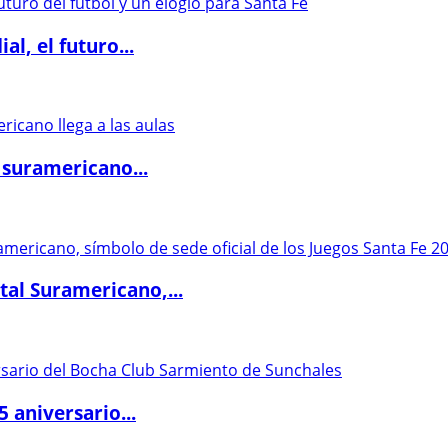
l, el futuro...
 suramericano...
al Suramericano,...
5 aniversario...