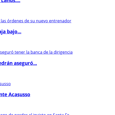
Lanús:...
a bajo...
drán aseguró...
ante Acasusso