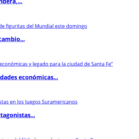
dera,...
cambio...
dades económicas...
agonistas...