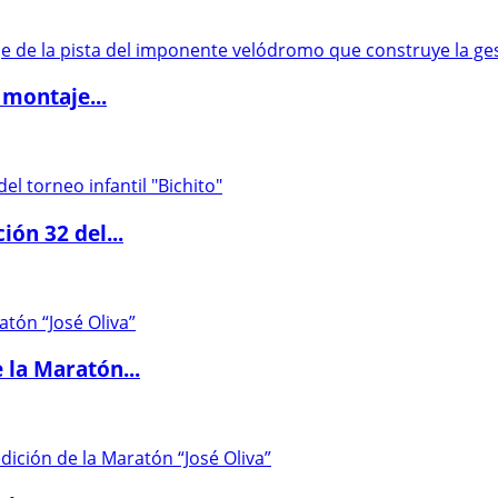
 montaje...
ón 32 del...
 la Maratón...