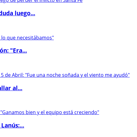
duda luego...
ón: "Era...
lar al...
Lanús:...