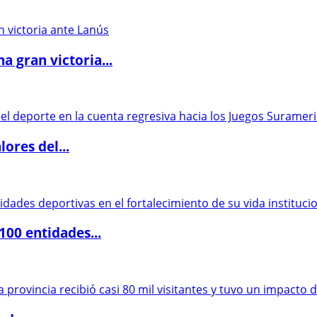
 gran victoria...
ores del...
00 entidades...