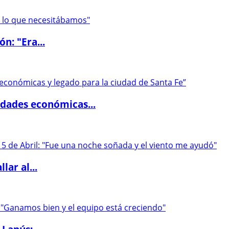
ón: "Era...
dades económicas...
lar al...