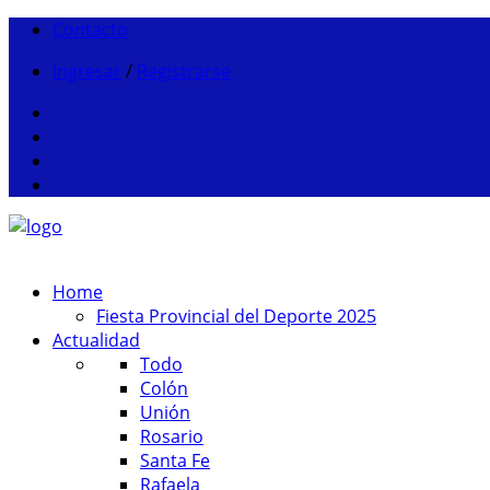
Contacto
Ingresar
/
Registrarse
Home
Fiesta Provincial del Deporte 2025
Actualidad
Todo
Colón
Unión
Rosario
Santa Fe
Rafaela