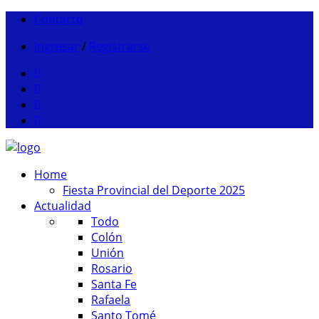
Contacto
Ingresar
/
Registrarse
Home
Fiesta Provincial del Deporte 2025
Actualidad
Todo
Colón
Unión
Rosario
Santa Fe
Rafaela
Santo Tomé