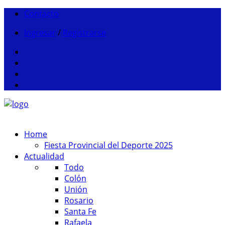
Contacto
Ingresar
/
Registrarse
Home
Fiesta Provincial del Deporte 2025
Actualidad
Todo
Colón
Unión
Rosario
Santa Fe
Rafaela