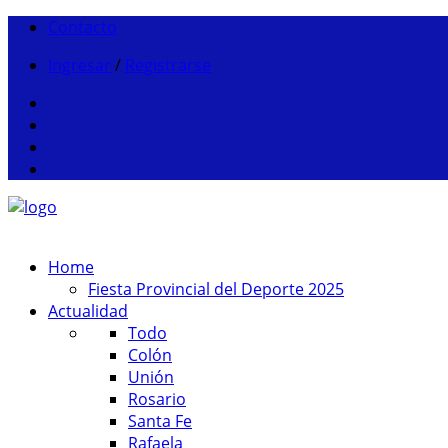
Contacto
Ingresar
/
Registrarse
Home
Fiesta Provincial del Deporte 2025
Actualidad
Todo
Colón
Unión
Rosario
Santa Fe
Rafaela