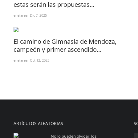
estas serán las propuestas...
enelarea
Dic 7, 2025
El camino de Gimnasia de Mendoza,
campeón y primer ascendido...
enelarea
Oct 12, 2025
ARTÍCULOS ALEATORIAS
S
No lo pueden olvidar: los