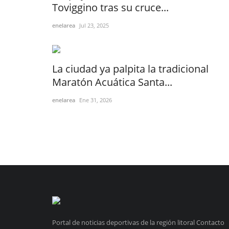
Toviggino tras su cruce...
enelarea
Jul 23, 2025
La ciudad ya palpita la tradicional
Maratón Acuática Santa...
enelarea
Ene 31, 2026
Portal de noticias deportivas de la región litoral Contacto