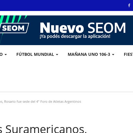
VO
FÚTBOL MUNDIAL
MAÑANA UNO 106-3
FIE
, Rosario fue sede del 4° Foro de Atletas Argentinos
s Suramericanos,