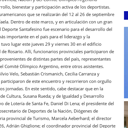
llo, bienestar y participación activa de los deportistas.
Suramericanos que se realizarán del 12 al 26 de septiembre
aela. Dentro de este marco, y en articulación con un gran
Deporte Santafesino fue escenario para el desarrollo del
ás importante en el país para el liderazgo y la
tuvo lugar este jueves 29 y viernes 30 en el edificio
e Rosario. Allí, funcionarios provinciales participaron de
s provenientes de distintas partes del país, representantes
el Comité Olímpico Argentino, entre otros asistentes.
ilvio Velo, Sebastián Crismanich, Cecilia Carranza y
 participaron de este encuentro y recorrieron con orgullo
os jornadas. En este sentido, cabe destacar que en la
s de Cultura, Susana Rueda; y de Igualdad y Desarrollo
o de Lotería de Santa Fe, Daniel Di Lena; el presidente del
bsecretario de Deportes de la Nación, Diógenes de
ria provincial de Turismo, Marcela Aeberhard; el director
6, Adrián Ghiglione; el coordinador provincial del Deporte