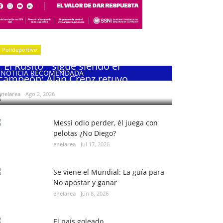
Polideportivo
¨El Rusito¨ sigue siendo el
NOTICIA RECOMENDADA
campeón: Alan Crenz retuvo...
enelarea
Ago 2, 2026
Messi odio perder, él juega con
pelotas ¿No Diego?
enelarea
Jul 17, 2026
Se viene el Mundial: La guía para
No apostar y ganar
enelarea
Jun 8, 2026
El país goleado