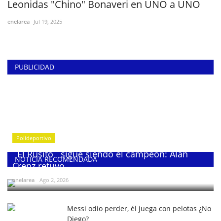
Leonidas "Chino" Bonaveri en UNO a UNO
enelarea
Jul 19, 2025
PUBLICIDAD
Polideportivo
¨El Rusito¨ sigue siendo el campeón: Alan
NOTICIA RECOMENDADA
Crenz retuvo...
enelarea
Ago 2, 2026
Messi odio perder, él juega con pelotas ¿No
Diego?