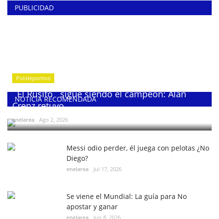
PUBLICIDAD
Polideportivo
¨El Rusito¨ sigue siendo el campeón: Alan
NOTICIA RECOMENDADA
Crenz retuvo...
enelarea
Ago 2, 2026
Messi odio perder, él juega con pelotas ¿No
Diego?
enelarea
Jul 17, 2026
Se viene el Mundial: La guía para No
apostar y ganar
enelarea
Jun 8, 2026