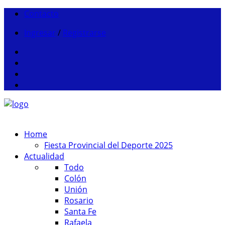
Contacto
Ingresar
/
Registrarse
Home
Fiesta Provincial del Deporte 2025
Actualidad
Todo
Colón
Unión
Rosario
Santa Fe
Rafaela