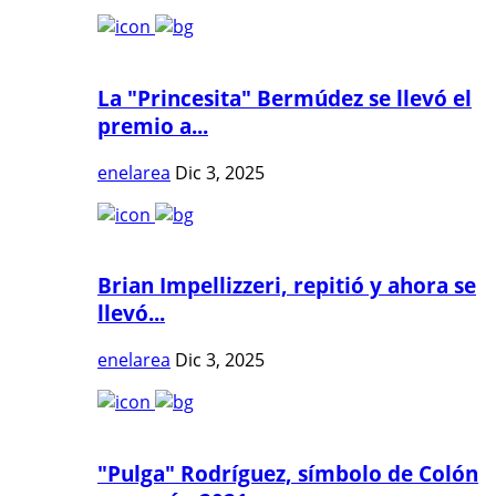
La "Princesita" Bermúdez se llevó el
premio a...
enelarea
Dic 3, 2025
Brian Impellizzeri, repitió y ahora se
llevó...
enelarea
Dic 3, 2025
"Pulga" Rodríguez, símbolo de Colón