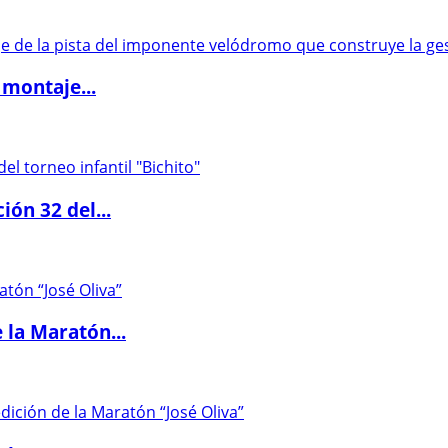
 montaje...
ón 32 del...
 la Maratón...