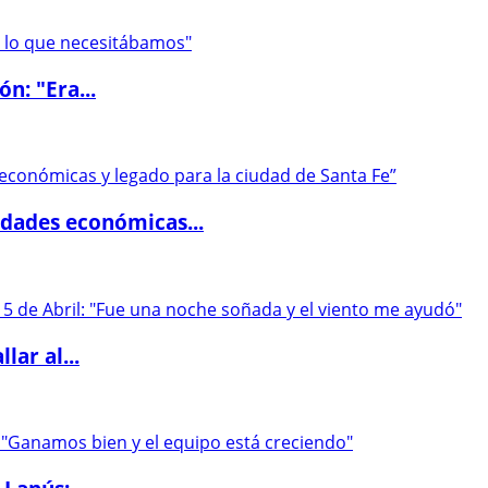
ón: "Era...
dades económicas...
lar al...