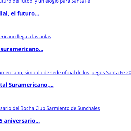
l, el futuro...
 suramericano...
al Suramericano,...
5 aniversario...