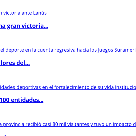
 gran victoria...
ores del...
00 entidades...