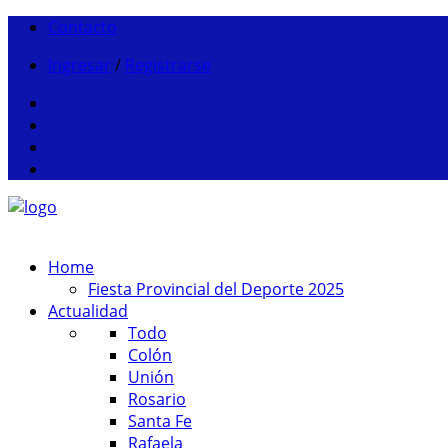
Contacto
Ingresar
/
Registrarse
Home
Fiesta Provincial del Deporte 2025
Actualidad
Todo
Colón
Unión
Rosario
Santa Fe
Rafaela