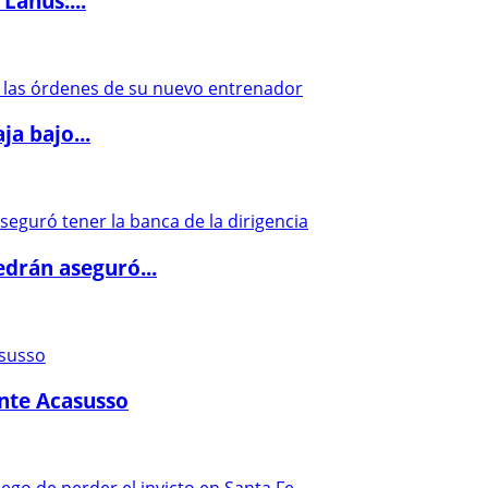
Lanús:...
a bajo...
drán aseguró...
ante Acasusso