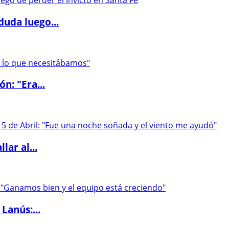
duda luego...
ón: "Era...
lar al...
Lanús:...