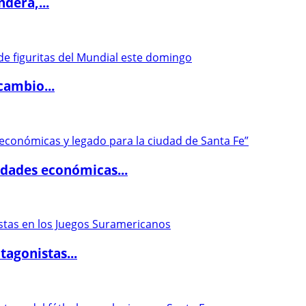
dera,...
cambio...
dades económicas...
agonistas...