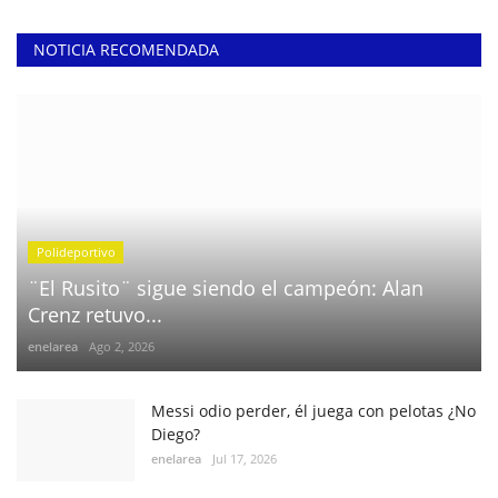
NOTICIA RECOMENDADA
Polideportivo
¨El Rusito¨ sigue siendo el campeón: Alan
Crenz retuvo...
enelarea
Ago 2, 2026
Messi odio perder, él juega con pelotas ¿No
Diego?
enelarea
Jul 17, 2026