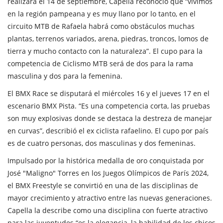
realizará el 14 de septiembre, Capella reconoció que “vivimos
en la región pampeana y es muy llano por lo tanto, en el
circuito MTB de Rafaela habrá como obstáculos muchas
plantas, terrenos variados, arena, piedras, troncos, lomos de
tierra y mucho contacto con la naturaleza”. El cupo para la
competencia de Ciclismo MTB será de dos para la rama
masculina y dos para la femenina.
El BMX Race se disputará el miércoles 16 y el jueves 17 en el
escenario BMX Pista. “Es una competencia corta, las pruebas
son muy explosivas donde se destaca la destreza de manejar
en curvas”, describió el ex ciclista rafaelino. El cupo por país
es de cuatro personas, dos masculinas y dos femeninas.
Impulsado por la histórica medalla de oro conquistada por
José "Maligno" Torres en los Juegos Olímpicos de París 2024,
el BMX Freestyle se convirtió en una de las disciplinas de
mayor crecimiento y atractivo entre las nuevas generaciones.
Capella la describe como una disciplina con fuerte atractivo
para las juventudes “es la elegancia, la habilidad de los chicos