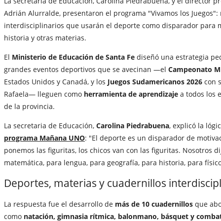
La secretaria de Educación, Carolina Piedrabuena, y el director pr
Adrián Alurralde, presentaron el programa "Vivamos los Juegos":
interdisciplinarios que usarán el deporte como disparador para m
historia y otras materias.
El
Ministerio de Educación de Santa Fe
diseñó una estrategia pe
grandes eventos deportivos que se avecinan —el
Campeonato Mu
Estados Unidos y Canadá, y los
Juegos Sudamericanos 2026
con s
Rafaela— lleguen como
herramienta de aprendizaje
a todos los 
de la provincia.
La secretaria de Educación,
Carolina Piedrabuena
, explicó la lóg
programa Mañana UNO
: "El deporte es un disparador de motiva
ponemos las figuritas, los chicos van con las figuritas. Nosotros 
matemática, para lengua, para geografía, para historia, para físi
Deportes, materias y cuadernillos interdiscip
La respuesta fue el desarrollo de
más de 10 cuadernillos
que abo
como
natación, gimnasia rítmica, balonmano, básquet y comba