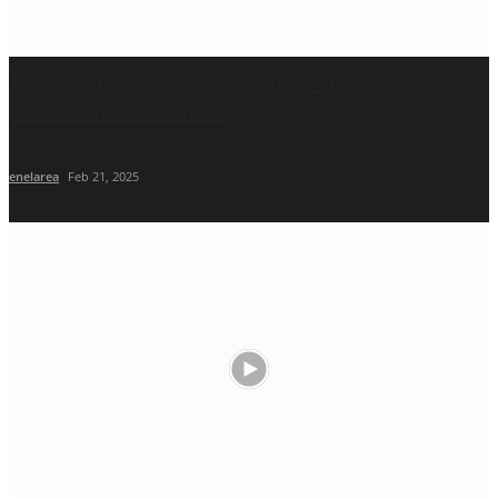
Ariel Sclafani y la Locomotora Oliveras
presentan el Frente...
enelarea
Feb 21, 2025