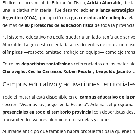
El director provincial de Educación Física,
Adrián Alurralde
, dest
una iniciativa ministerial: fue desarrollado en
alianza estratégic
Argentino (COA)
, que aportó una
guía de educación olímpica
ela
de más de
80 profesores de educación física
de toda la provincia
"El sistema educativo no podía quedar a un lado, tenía que ser v
Alurralde. La guía está orientada a los docentes de educación fís
olímpicos
—respeto, amistad, trabajo en equipo— como eje transv
Entre los
deportistas santafesinos
referenciados en los material
Charaviglio, Cecilia Carranza, Rubén Rezola
y
Leopoldo Jacinto 
Campus educativo y activaciones territoriale
Todo el material está disponible en el
campus educativo de la pr
sección "Vivamos los Juegos en la Escuela". Además, el program
presenciales en todo el territorio provincial
con deportistas des
transmiten los valores olímpicos en escuelas y clubes.
Alurralde anticipó que también habrá propuestas para quienes no