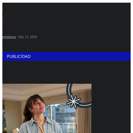
Javier Vigil nos cuenta de la oferta académica
de Escuela...
enelarea
Sep 12, 2025
PUBLICIDAD