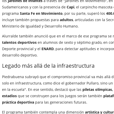
los
jardines de infantes
a través de "Jardines en Movimiento", en 
Sudamericanos y con la presencia de
Capi
, el carpincho mascota o
programa
Santa Fe en Movimiento
, por su parte, superó los
400.
incluye también propuestas para
adultos
, articuladas con la Sec
Ministerio de Igualdad y Desarrollo Humano.
Alurralde también anunció que en el marco de ese programa se 
talentos deportivos
en alumnos de sexto y séptimo grado, en con
Deporte provincial y el
ENARD
, para detectar aptitudes e incorp
desarrollo deportivo.
Legado más allá de la infraestructura
Piedrabuena subrayó que el compromiso provincial va más allá de
solo en infraestructura, como dice el gobernador Pullaro, sino u
en la escuela". En ese sentido, destacó que las
piletas olímpicas,
estadios
que se construyen para los Juegos serán también
plata
práctica deportiva
para las generaciones futuras.
El programa también contempla una dimensión
artística y cultur