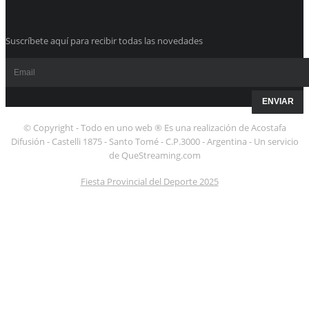
Suscríbete aquí para recibir todas las novedades
© Copyright - Todo en uno web ® Es una realización de Acostafa
Difusión - Castelli 1875 - Santo Tomé - C.P.3000 - Argentina - Un servicio
de QueStreaming.com
Fiesta Provincial del Deporte 2025