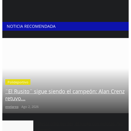
NOTICIA RECOMENDADA
Polideportivo
¨El Rusito¨ sigue siendo el campeón: Alan Crenz
retuvo...
enelarea
Ago 2, 2026
Messi odio perder, él juega con pelotas ¿No
Diego?