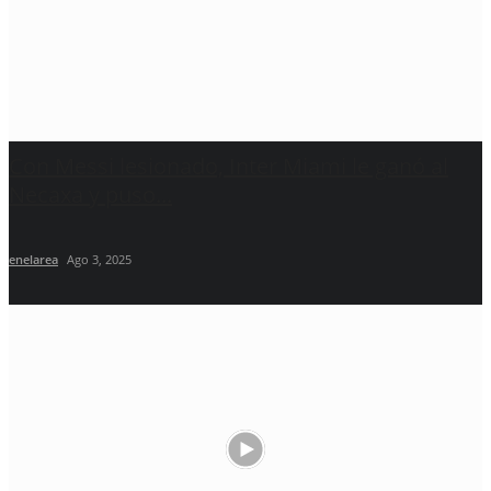
Con Messi lesionado, Inter Miami le ganó al
Necaxa y puso...
enelarea
Ago 3, 2025