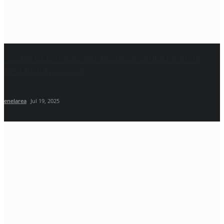
"Cobe CLK" representando a Santa Fe en la
Red Bull Nacional
enelarea
Jul 19, 2025