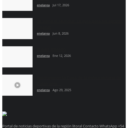
enelarea
Jul 17, 2026
Se viene el Mundial: La guía para No apostar
y ganar
enelarea
Jun 8, 2026
El país goleado
enelarea
Ene 12, 2026
Restituyeron la Copa de la mítica victoria de
Colón ante...
enelarea
Ago 29, 2025
Portal de noticias deportivas de la región litoral Contacto WhatsApp +54