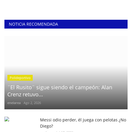
NOTICIA RECOMENDADA
Polideportivo
¨El Rusito¨ sigue siendo el campeón: Alan
Crenz retuvo...
enelarea
Ago 2, 2026
Messi odio perder, él juega con pelotas ¿No
Diego?