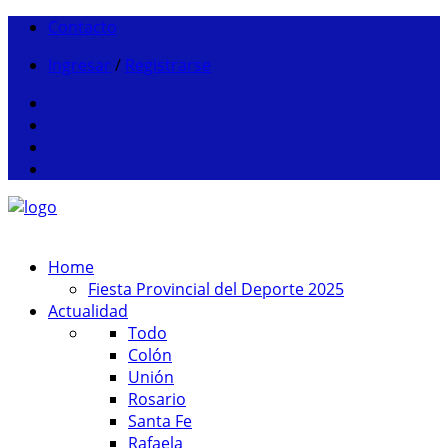
Contacto
Ingresar
/
Registrarse
Home
Fiesta Provincial del Deporte 2025
Actualidad
Todo
Colón
Unión
Rosario
Santa Fe
Rafaela