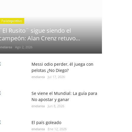
Polideportivo
¨El Rusito¨ sigue siendo el
campeón: Alan Crenz retuvo...
enelarea
Ago 2, 2026
Messi odio perder, él juega con
pelotas ¿No Diego?
enelarea
Jul 17, 2026
Se viene el Mundial: La guía para
No apostar y ganar
enelarea
Jun 8, 2026
El país goleado
enelarea
Ene 12, 2026