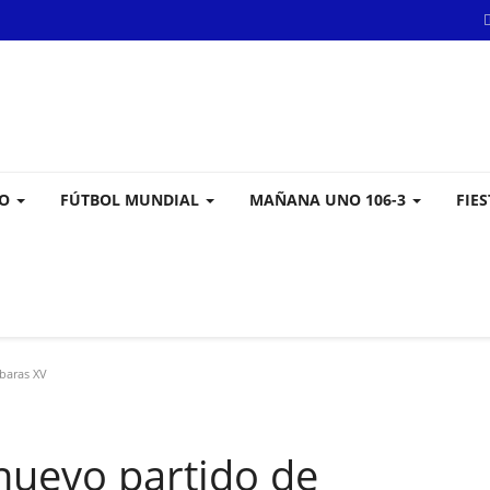
VO
FÚTBOL MUNDIAL
MAÑANA UNO 106-3
FIE
baras XV
nuevo partido de