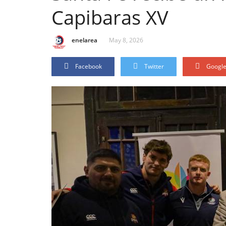
Capibaras XV
enelarea
May 8, 2026
Facebook
Twitter
Googl