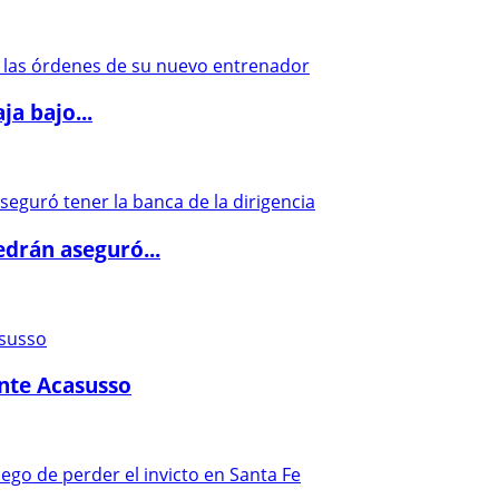
a bajo...
drán aseguró...
ante Acasusso