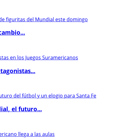
cambio...
agonistas...
l, el futuro...