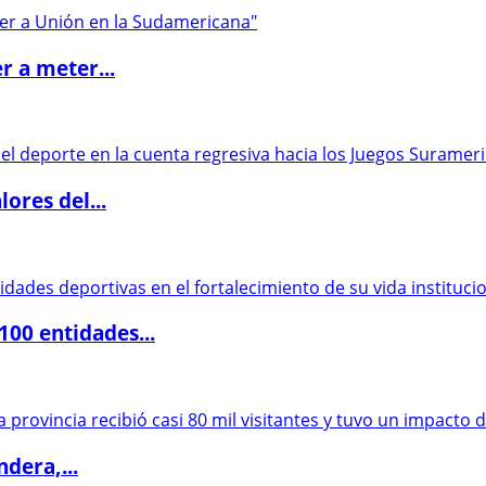
r a meter...
ores del...
00 entidades...
dera,...