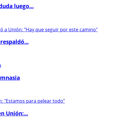
duda luego...
respaldó...
imnasia
n Unión:...