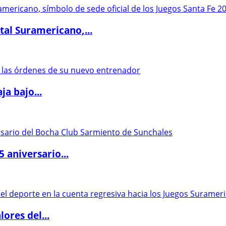
al Suramericano,...
a bajo...
5 aniversario...
ores del...