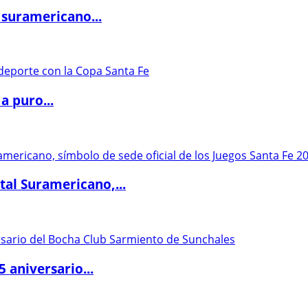
 suramericano...
a puro...
al Suramericano,...
5 aniversario...