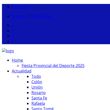
Contacto
Ingresar
/
Registrarse
Home
Fiesta Provincial del Deporte 2025
Actualidad
Todo
Colón
Unión
Rosario
Santa Fe
Rafaela
Santo Tomé