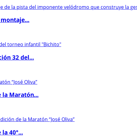
 montaje...
ón 32 del...
 la Maratón...
la 40°...