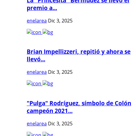
La "Princesita" Bermúdez se llevó el
premio a...
enelarea
Dic 3, 2025
Brian Impellizzeri, repitió y ahora se
llevó...
enelarea
Dic 3, 2025
"Pulga" Rodríguez, símbolo de Colón
campeón 2021...
enelarea
Dic 3, 2025