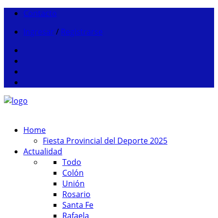
Contacto
Ingresar
/
Registrarse
Home
Fiesta Provincial del Deporte 2025
Actualidad
Todo
Colón
Unión
Rosario
Santa Fe
Rafaela