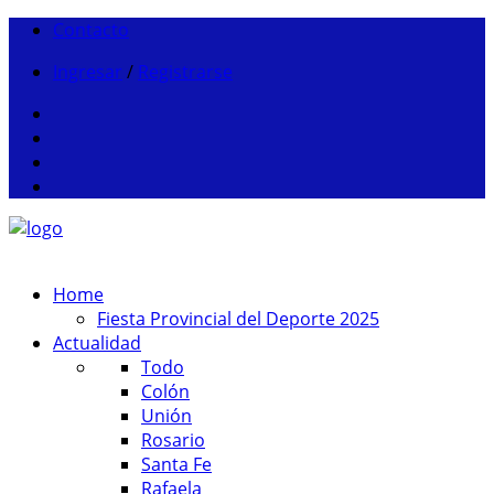
Contacto
Ingresar
/
Registrarse
Home
Fiesta Provincial del Deporte 2025
Actualidad
Todo
Colón
Unión
Rosario
Santa Fe
Rafaela