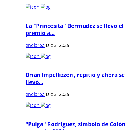
La "Princesita" Bermúdez se llevó el
premio a...
enelarea
Dic 3, 2025
Brian Impellizzeri, repitió y ahora se
llevó...
enelarea
Dic 3, 2025
"Pulga" Rodríguez, símbolo de Colón