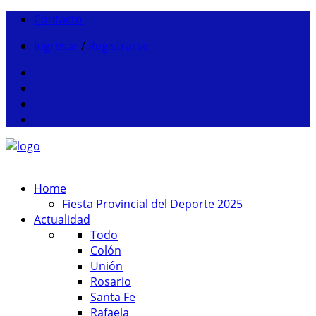
Contacto
Ingresar
/
Registrarse
Home
Fiesta Provincial del Deporte 2025
Actualidad
Todo
Colón
Unión
Rosario
Santa Fe
Rafaela