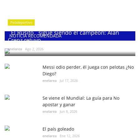
Polideportivo
¨El Rusito¨ sigue siendo el campeón: Alan
NOTICIA RECOMENDADA
Crenz retuvo...
enelarea
Ago 2, 2026
Messi odio perder, él juega con pelotas ¿No
Diego?
enelarea
Jul 17, 2026
Se viene el Mundial: La guía para No
apostar y ganar
enelarea
Jun 8, 2026
El país goleado
enelarea
Ene 12, 2026