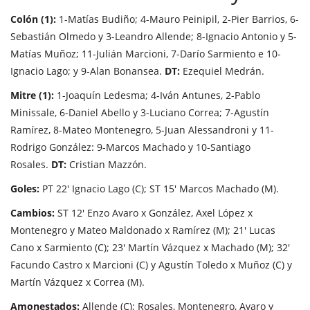
Colón (1):
1-Matías Budiño; 4-Mauro Peinipil, 2-Pier Barrios, 6-
Sebastián Olmedo y 3-Leandro Allende; 8-Ignacio Antonio y 5-
Matías Muñoz; 11-Julián Marcioni, 7-Darío Sarmiento e 10-
Ignacio Lago; y 9-Alan Bonansea.
DT:
Ezequiel Medrán.
Mitre (1):
1-Joaquín Ledesma; 4-Iván Antunes, 2-Pablo
Minissale, 6-Daniel Abello y 3-Luciano Correa; 7-Agustín
Ramírez, 8-Mateo Montenegro, 5-Juan Alessandroni y 11-
Rodrigo González: 9-Marcos Machado y 10-Santiago
Rosales.
DT:
Cristian Mazzón.
Goles:
PT 22' Ignacio Lago (C); ST 15' Marcos Machado (M).
Cambios:
ST 12' Enzo Avaro x González, Axel López x
Montenegro y Mateo Maldonado x Ramírez (M); 21' Lucas
Cano x Sarmiento (C); 23' Martín Vázquez x Machado (M); 32'
Facundo Castro x Marcioni (C) y Agustín Toledo x Muñoz (C) y
Martín Vázquez x Correa (M).
Amonestados:
Allende (C); Rosales, Montenegro, Avaro y