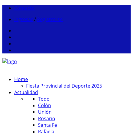
Contacto
Ingresar
/
Registrarse
Home
Fiesta Provincial del Deporte 2025
Actualidad
Todo
Colón
Unión
Rosario
Santa Fe
Rafaela