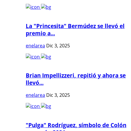
La "Princesita" Bermúdez se llevó el
premio a...
enelarea
Dic 3, 2025
Brian Impellizzeri, repitió y ahora se
llevó...
enelarea
Dic 3, 2025
"Pulga" Rodríguez, símbolo de Colón