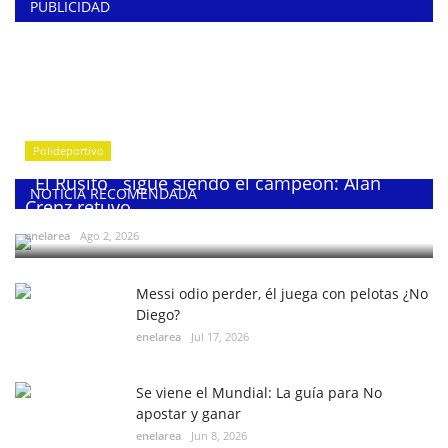
PUBLICIDAD
Polideportivo
¨El Rusito¨ sigue siendo el campeón: Alan
NOTICIA RECOMENDADA
Crenz retuvo...
enelarea
Ago 2, 2026
Messi odio perder, él juega con pelotas ¿No
Diego?
enelarea
Jul 17, 2026
Se viene el Mundial: La guía para No
apostar y ganar
enelarea
Jun 8, 2026