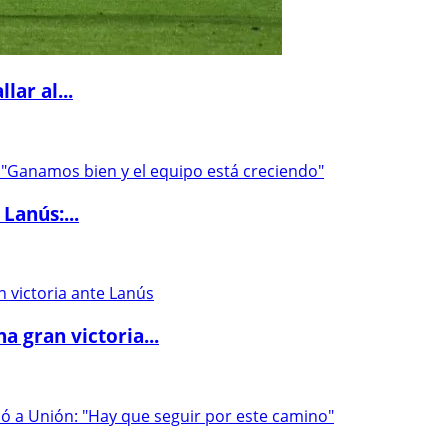
lar al...
Lanús:...
 gran victoria...