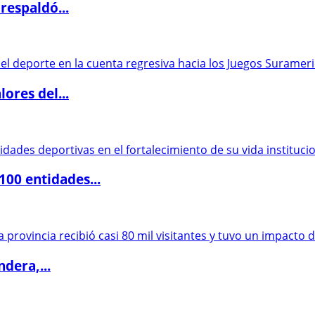
respaldó...
ores del...
00 entidades...
dera,...