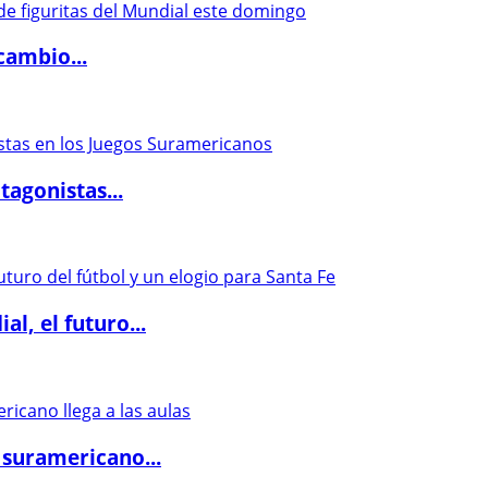
cambio...
agonistas...
l, el futuro...
 suramericano...