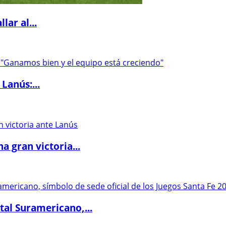
lar al...
Lanús:...
 gran victoria...
al Suramericano,...