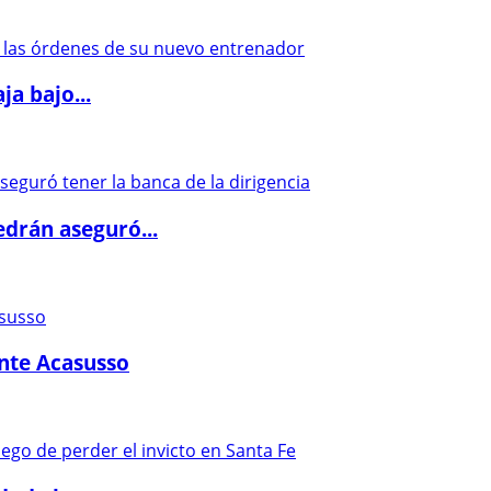
a bajo...
drán aseguró...
ante Acasusso