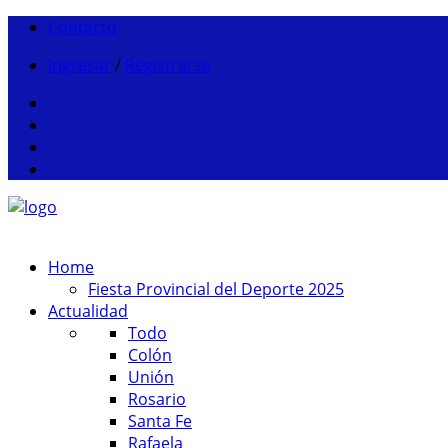
Contacto
Ingresar
/
Registrarse
Home
Fiesta Provincial del Deporte 2025
Actualidad
Todo
Colón
Unión
Rosario
Santa Fe
Rafaela