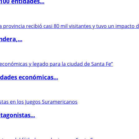
00 entidades...
dera,...
dades económicas...
agonistas...