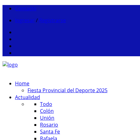
Contacto
Ingresar
/
Registrarse
Home
Fiesta Provincial del Deporte 2025
Actualidad
Todo
Colón
Unión
Rosario
Santa Fe
Rafaela