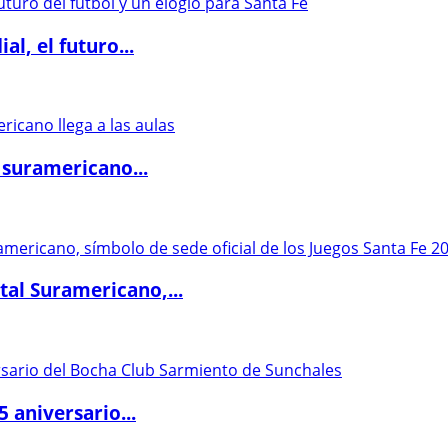
l, el futuro...
 suramericano...
al Suramericano,...
5 aniversario...