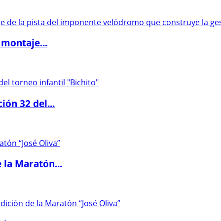
 montaje...
ón 32 del...
 la Maratón...