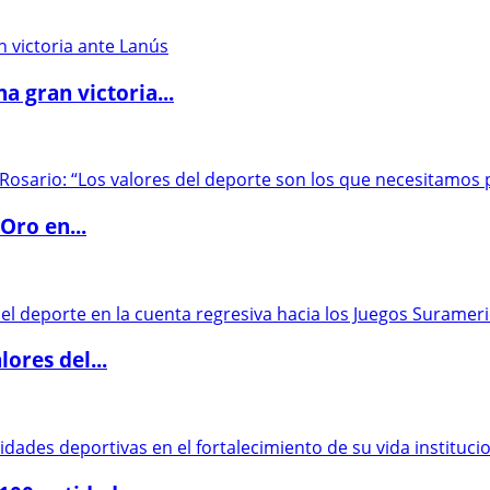
 gran victoria...
Oro en...
ores del...