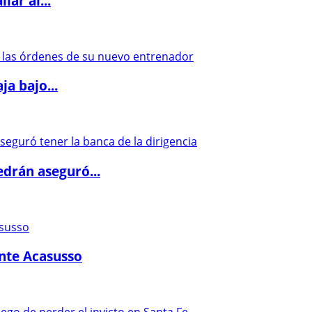
lar al...
a bajo...
drán aseguró...
ante Acasusso