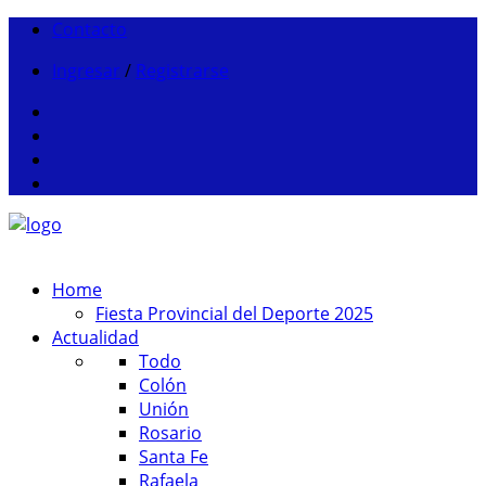
Contacto
Ingresar
/
Registrarse
Home
Fiesta Provincial del Deporte 2025
Actualidad
Todo
Colón
Unión
Rosario
Santa Fe
Rafaela