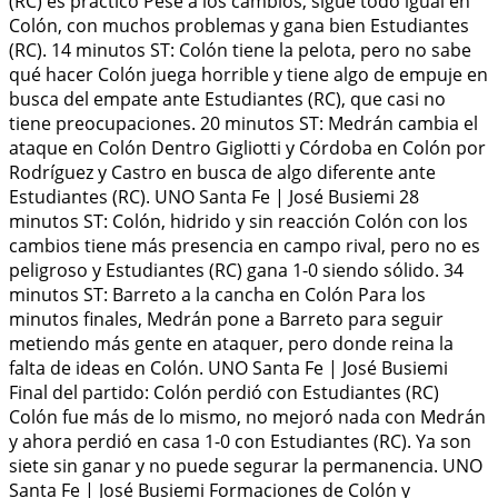
(RC) es práctico Pese a los cambios, sigue todo igual en
Colón, con muchos problemas y gana bien Estudiantes
(RC). 14 minutos ST: Colón tiene la pelota, pero no sabe
qué hacer Colón juega horrible y tiene algo de empuje en
busca del empate ante Estudiantes (RC), que casi no
tiene preocupaciones. 20 minutos ST: Medrán cambia el
ataque en Colón Dentro Gigliotti y Córdoba en Colón por
Rodríguez y Castro en busca de algo diferente ante
Estudiantes (RC). UNO Santa Fe | José Busiemi 28
minutos ST: Colón, hidrido y sin reacción Colón con los
cambios tiene más presencia en campo rival, pero no es
peligroso y Estudiantes (RC) gana 1-0 siendo sólido. 34
minutos ST: Barreto a la cancha en Colón Para los
minutos finales, Medrán pone a Barreto para seguir
metiendo más gente en ataquer, pero donde reina la
falta de ideas en Colón. UNO Santa Fe | José Busiemi
Final del partido: Colón perdió con Estudiantes (RC)
Colón fue más de lo mismo, no mejoró nada con Medrán
y ahora perdió en casa 1-0 con Estudiantes (RC). Ya son
siete sin ganar y no puede segurar la permanencia. UNO
Santa Fe | José Busiemi Formaciones de Colón y