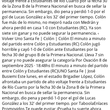
voltaje frente a Estudiantes de Río Cuarto por la fecha 30
de la Zona B de la Primera Nacional en busca de sellar la
permanencia. Sin embargo, dio pena y perdió 1-0 por el
gol de Lucas González a los 32' del primer tiempo. Colón
fue más de lo mismo, no mejoró nada con Medrán y
ahora perdió en casa 1-0 con Estudiantes (RC). Ya son
siete sin ganar y no puede segurar la permanencia. ‹
Volver Uno Santa Fe | Colón | Colón El minuto a minuto
del partido entre Colón y Estudiantes (RC) Colón jugó
horrible y cayó 1-0 de Colón ante Estudiantes por la
fecha 30 del grupo B de la Primera Nacional. Lleva 7 sin
ganar y no puede asegurar la categoría Por Ovación 8 de
septiembre 2025 · 18:48hs El minuto a minuto del partido
entre Colón y Estudiantes (RC)UNO Santa Fe | José
Busiemi Este lunes, en el estadio Brigadier López, Colón
afrontaba un partido de alto voltaje frente a Estudiantes
de Río Cuarto por la fecha 30 de la Zona B de la Primera
Nacional en busca de sellar la permanencia. Sin
embargo, dio pena y perdió 1-0 por el gol de Lucas
González a los 32' del primer tiempo. por TaboolaEnlaces
Promovidos Te puede gustar ¡Prueba tu suerte ahora