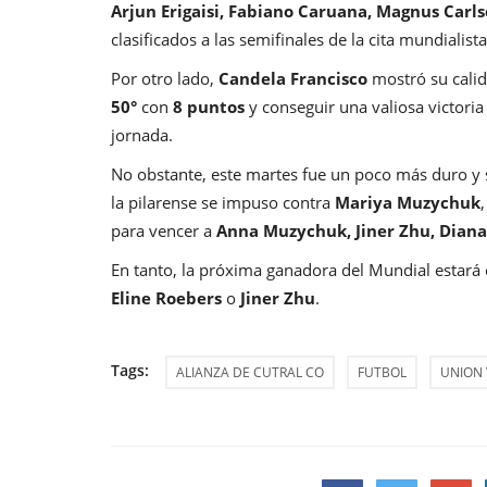
Arjun Erigaisi, Fabiano Caruana, Magnus Carl
clasificados a las semifinales de la cita mundialist
Por otro lado,
Candela Francisco
mostró su calid
50°
con
8 puntos
y conseguir una valiosa victoria
jornada.
No obstante, este martes fue un poco más duro y 
la pilarense se impuso contra
Mariya Muzychuk
para vencer a
Anna Muzychuk, Jiner Zhu, Diana
En tanto, la próxima ganadora del Mundial estar
Eline Roebers
o
Jiner Zhu
.
Tags:
ALIANZA DE CUTRAL CO
FUTBOL
UNION 