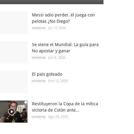
Messi odio perder, él juega con
pelotas ¿No Diego?
enelarea
Jul 17, 2026
Se viene el Mundial: La guía para
No apostar y ganar
enelarea
Jun 8, 2026
El país goleado
enelarea
Ene 12, 2026
Restituyeron la Copa de la mítica
victoria de Colón ante...
enelarea
Ago 29, 2025