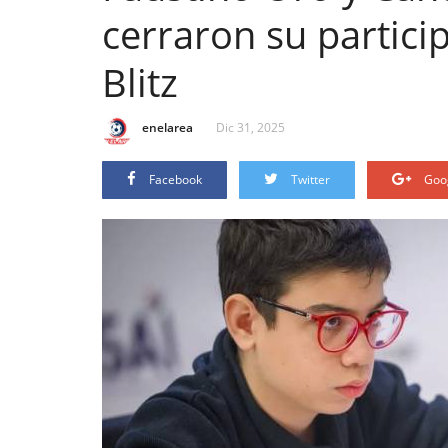
cerraron su partici
Blitz
enelarea
Dic 31, 2025
Facebook
Twitter
Goo