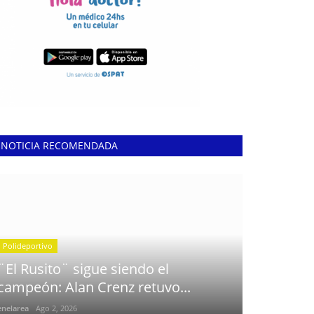
NOTICIA RECOMENDADA
Polideportivo
¨El Rusito¨ sigue siendo el
campeón: Alan Crenz retuvo...
enelarea
Ago 2, 2026