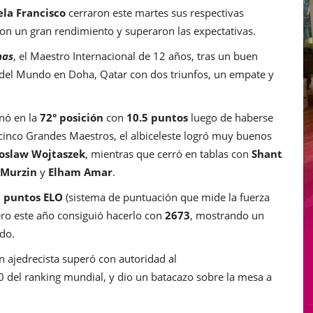
la Francisco
cerraron este martes sus respectivas
con un gran rendimiento y superaron las expectativas.
nas
, el Maestro Internacional de 12 años, tras un buen
pa del Mundo en Doha, Qatar con dos triunfos, un empate y
inó en la
72° posición
con
10.5 puntos
luego de haberse
e cinco Grandes Maestros, el albiceleste logró muy buenos
oslaw Wojtaszek
, mientras que cerró en tablas con
Shant
 Murzin
y
Elham Amar
.
 puntos ELO
(sistema de puntuación que mide la fuerza
ero este año consiguió hacerlo con
2673
, mostrando un
do.
n ajedrecista superó con autoridad al
0 del ranking mundial, y dio un batacazo sobre la mesa a