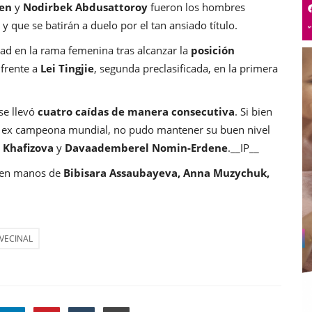
sen
y
Nodirbek Abdusattoroy
fueron los hombres
a y que se batirán a duelo por el tan ansiado título.
ad en la rama femenina tras alcanzar la
posición
 frente a
Lei Tingjie
, segunda preclasificada, en la primera
se llevó
cuatro caídas de manera consecutiva
. Si bien
, ex campeona mundial, no pudo mantener su buen nivel
 Khafizova
y
Davaademberel Nomin-Erdene
.__IP__
á en manos de
Bibisara Assaubayeva, Anna Muzychuk,
VECINAL