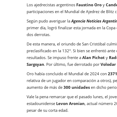
Los ajedrecistas argentinos
Faustino Oro
y
Cande
participaciones en el Mundial de Ajedrez de Blitz 
Según pudo averiguar la
Agencia Noticias Argenti
primer día, logró finalizar esta jornada en la Co
dos derrotas.
De esta manera, el oriundo de San Cristóbal culm
preclasificado en la 132°. Si bien se enfrentó ant
resultados. Se impuso frente a
Alan Pichot
y
Rad
Sargsyan
. Por último, fue derrotado por
Volodar
Oro había concluido el Mundial de 2024 con
2371
relativa de un jugador en comparación a otros), p
aumento de más de
300 unidades
en dicho perio
Vale la pena remarcar que el pasado lunes, el jove
estadounidense
Levon Aronian
, actual número 2
pesar de su corta edad.