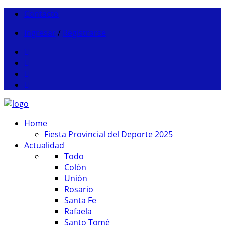
Contacto
Ingresar
/
Registrarse
Home
Fiesta Provincial del Deporte 2025
Actualidad
Todo
Colón
Unión
Rosario
Santa Fe
Rafaela
Santo Tomé