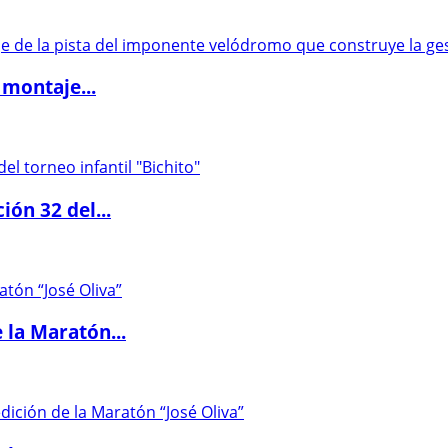
 montaje...
ón 32 del...
 la Maratón...