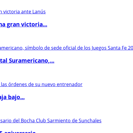
 gran victoria...
al Suramericano,...
a bajo...