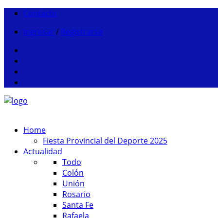
Contacto
Ingresar
/
Registrarse
Home
Fiesta Provincial del Deporte 2025
Actualidad
Todo
Colón
Unión
Rosario
Santa Fe
Rafaela