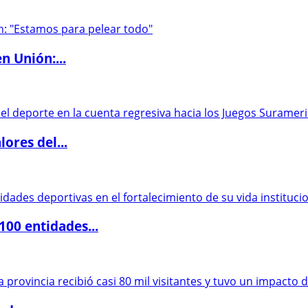
n Unión:...
ores del...
00 entidades...