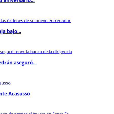
5 aniversario...
a bajo...
drán aseguró...
ante Acasusso