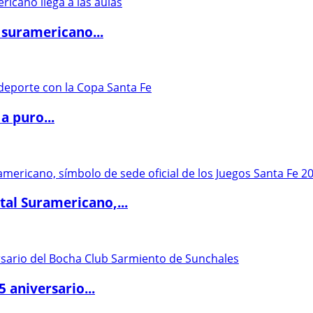
 suramericano...
a puro...
al Suramericano,...
5 aniversario...