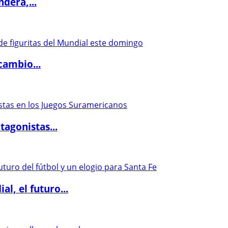
dera,...
cambio...
agonistas...
l, el futuro...