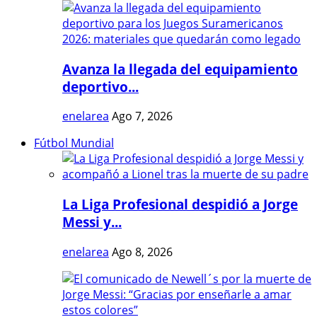
Avanza la llegada del equipamiento
deportivo...
enelarea
Ago 7, 2026
Fútbol Mundial
La Liga Profesional despidió a Jorge
Messi y...
enelarea
Ago 8, 2026