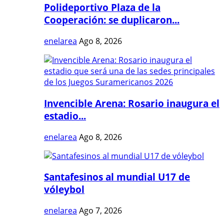
Polideportivo Plaza de la
Cooperación: se duplicaron...
enelarea
Ago 8, 2026
Invencible Arena: Rosario inaugura el
estadio...
enelarea
Ago 8, 2026
Santafesinos al mundial U17 de
vóleybol
enelarea
Ago 7, 2026