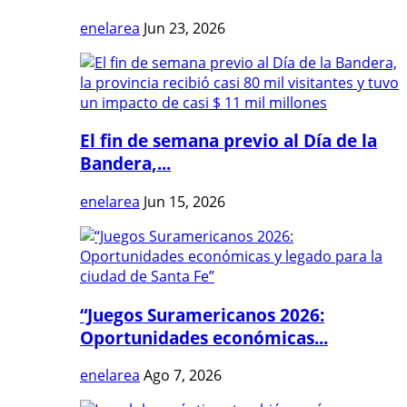
enelarea
Jun 23, 2026
El fin de semana previo al Día de la
Bandera,...
enelarea
Jun 15, 2026
“Juegos Suramericanos 2026:
Oportunidades económicas...
enelarea
Ago 7, 2026