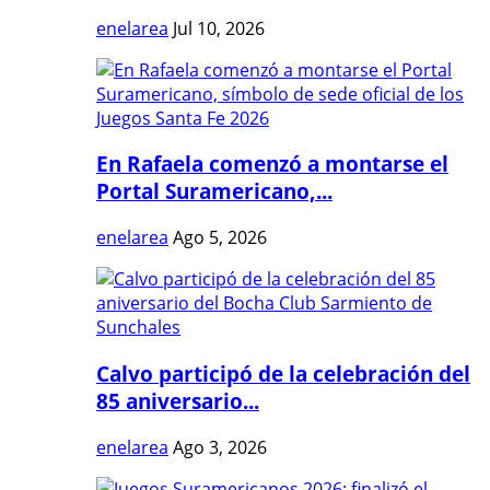
enelarea
Jul 10, 2026
En Rafaela comenzó a montarse el
Portal Suramericano,...
enelarea
Ago 5, 2026
Calvo participó de la celebración del
85 aniversario...
enelarea
Ago 3, 2026