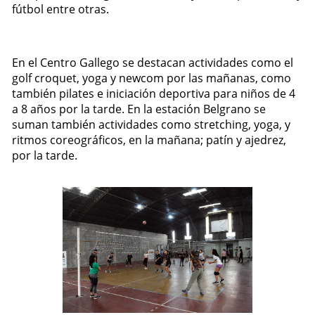
fútbol entre otras.
En el Centro Gallego se destacan actividades como el
golf croquet, yoga y newcom por las mañanas, como
también pilates e iniciación deportiva para niños de 4
a 8 años por la tarde. En la estación Belgrano se
suman también actividades como stretching, yoga, y
ritmos coreográficos, en la mañana; patín y ajedrez,
por la tarde.