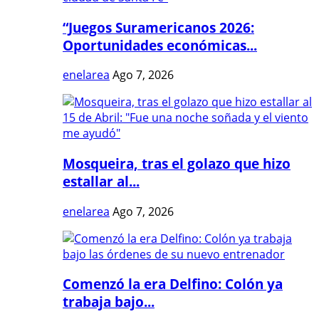
“Juegos Suramericanos 2026:
Oportunidades económicas...
enelarea
Ago 7, 2026
Mosqueira, tras el golazo que hizo
estallar al...
enelarea
Ago 7, 2026
Comenzó la era Delfino: Colón ya
trabaja bajo...