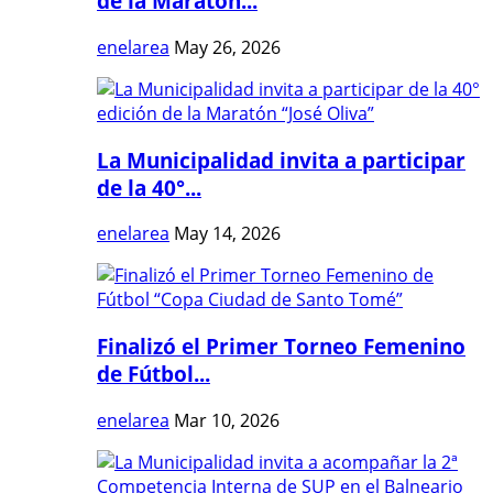
de la Maratón...
enelarea
May 26, 2026
La Municipalidad invita a participar
de la 40°...
enelarea
May 14, 2026
Finalizó el Primer Torneo Femenino
de Fútbol...
enelarea
Mar 10, 2026