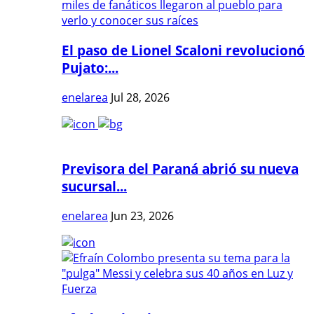
El paso de Lionel Scaloni revolucionó
Pujato:...
enelarea
Jul 28, 2026
Previsora del Paraná abrió su nueva
sucursal...
enelarea
Jun 23, 2026