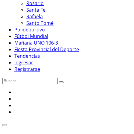
Rosario
Santa Fe
Rafaela
Santo Tomé
Polideportivo
Fútbol Mundial
Mañana UNO 106-3
Fiesta Provincial del Deporte
Tendencias
Ingresar
Registrarse