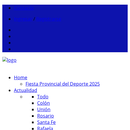
Contacto
Ingresar
/
Registrarse
Home
Fiesta Provincial del Deporte 2025
Actualidad
Todo
Colón
Unión
Rosario
Santa Fe
Rafaela