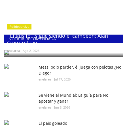
Polideportivo
¨El Rusito¨ sigue siendo el campeón: Alan
NOTICIA RECOMENDADA
Crenz retuvo...
enelarea
Ago 2, 2026
Messi odio perder, él juega con pelotas ¿No
Diego?
enelarea
Jul 17, 2026
Se viene el Mundial: La guía para No
apostar y ganar
enelarea
Jun 8, 2026
El país goleado