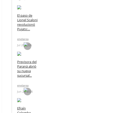
El paso de
Lionel Scaloni
revolucionó
Pujato:...
enelarea
Jul 28, 2026
Previsora del
Paraná abrió
su nueva
sucursal...
enelarea
Jun 23, 2026
Efraín
Colombo