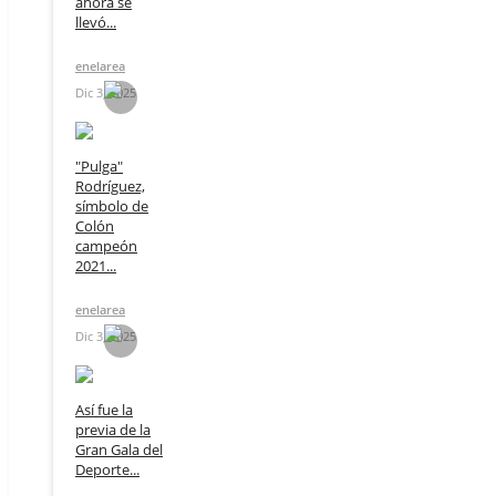
ahora se
llevó...
enelarea
Dic 3, 2025
"Pulga"
Rodríguez,
símbolo de
Colón
campeón
2021...
enelarea
Dic 3, 2025
Así fue la
previa de la
Gran Gala del
Deporte...