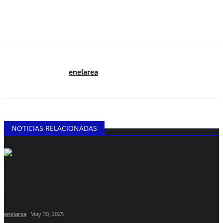
enelarea
NOTICIAS RELACIONADAS
Agenda deportiva: culmina el 4 Naciones de
hockey en el...
enelarea
May 30, 2025