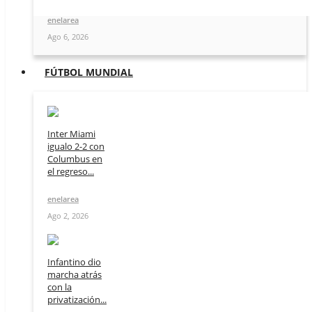
enelarea
Ago 6, 2026
FÚTBOL MUNDIAL
Inter Miami
igualo 2-2 con
Columbus en
el regreso...
enelarea
Ago 2, 2026
Infantino dio
marcha atrás
con la
privatización...