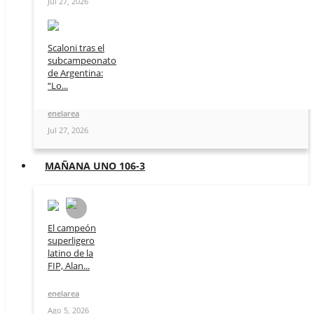
Jul 27, 2026
Scaloni tras el
subcampeonato
de Argentina:
“Lo...
enelarea
Jul 27, 2026
MAÑANA UNO 106-3
El campeón
superligero
latino de la
FIP, Alan...
enelarea
Ago 5, 2026