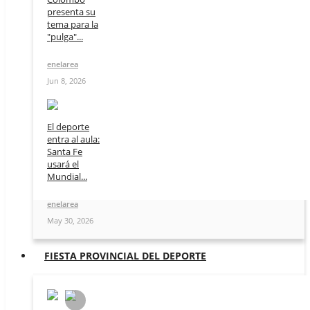
presenta su
tema para la
"pulga"...
enelarea
Jun 8, 2026
El deporte
entra al aula:
Santa Fe
usará el
Mundial...
enelarea
May 30, 2026
FIESTA PROVINCIAL DEL DEPORTE