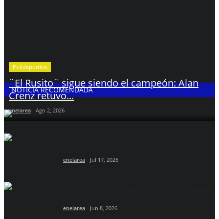
Polideportivo
¨El Rusito¨ sigue siendo el campeón: Alan
NOTICIA RECOMENDADA
Crenz retuvo...
enelarea
Ago 2, 2026
Messi odio perder, él juega con pelotas ¿No
Diego?
enelarea
Jul 17, 2026
Se viene el Mundial: La guía para No apostar
y ganar
enelarea
Jun 8, 2026