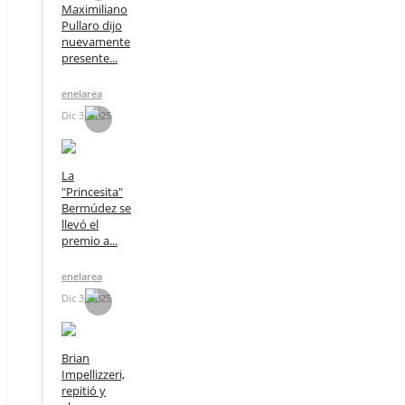
Maximiliano
Pullaro dijo
nuevamente
presente...
enelarea
Dic 3, 2025
La
"Princesita"
Bermúdez se
llevó el
premio a...
enelarea
Dic 3, 2025
Brian
Impellizzeri,
repitió y