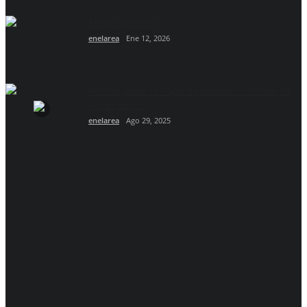
El país goleado
enelarea
Ene 12, 2026
Restituyeron la Copa de la mítica victoria de
Colón ante...
enelarea
Ago 29, 2025