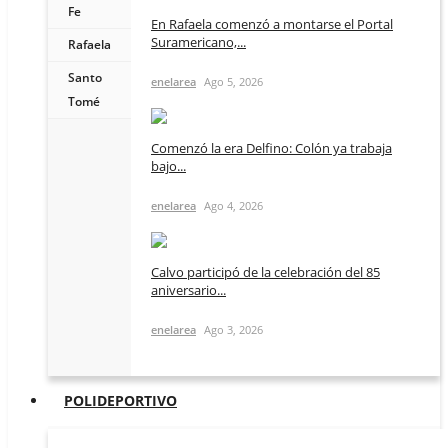
Fe
En Rafaela comenzó a montarse el Portal
Suramericano,...
Rafaela
Santo
enelarea
Ago 5, 2026
Tomé
Comenzó la era Delfino: Colón ya trabaja
bajo...
enelarea
Ago 4, 2026
Calvo participó de la celebración del 85
aniversario...
enelarea
Ago 3, 2026
POLIDEPORTIVO