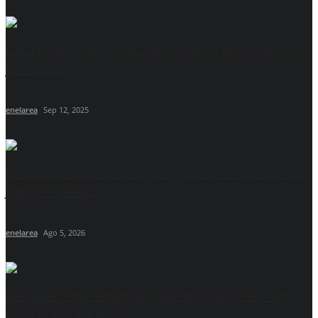
Las regatas de canotaje brillaron en la tercera
jornada...
enelarea
Sep 12, 2025
El Senado coordinó el programa "Vivamos los
Juegos" para...
enelarea
Ago 5, 2026
Santa Fe será sede del primer Congreso de
Dirigentes Deportivos...