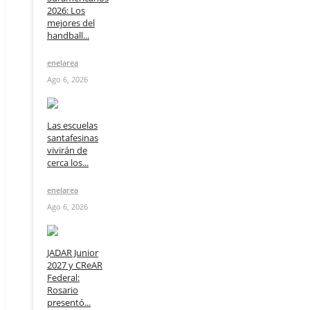
2026: Los
mejores del
handball...
enelarea
Ago 6, 2026
Las escuelas
santafesinas
vivirán de
cerca los...
enelarea
Ago 6, 2026
JADAR Junior
2027 y CReAR
Federal:
Rosario
presentó...