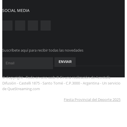
SOCIAL MEDIA
Suscríbete aquí para recibir todas las novedades
© Copyright - Todo en uno web ® Es una realización de Acostafa
Difusión - Castelli 1875 - Santo Tomé - C.P.3000 - Argentina - Un servicio
de QueStreaming.com
Fiesta Provincial del Deporte 2025