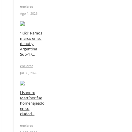
enelarea
Ago 1, 2026
“Kiki" Ramos
marcó en su
debut y
Argentina
Sub-17...
enelarea
Jul 30, 2026
Lisandro
Martínez fue
homenajeado
en su
ciudad...
enelarea