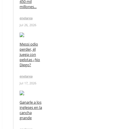
450 mil
millones...
enelarea
Jul 26, 2026
Messi odio
perder, él
juega con
pelotas ¿No
Diego?
enelarea
Jul 17, 2026
Ganarle a los
ingleses en la
cancha
grande