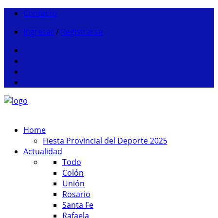
Contacto
Ingresar
/
Registrarse
Home
Fiesta Provincial del Deporte 2025
Actualidad
Todo
Colón
Unión
Rosario
Santa Fe
Rafaela