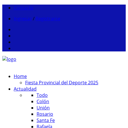
Contacto
Ingresar
/
Registrarse
Home
Fiesta Provincial del Deporte 2025
Actualidad
Todo
Colón
Unión
Rosario
Santa Fe
Rafaela