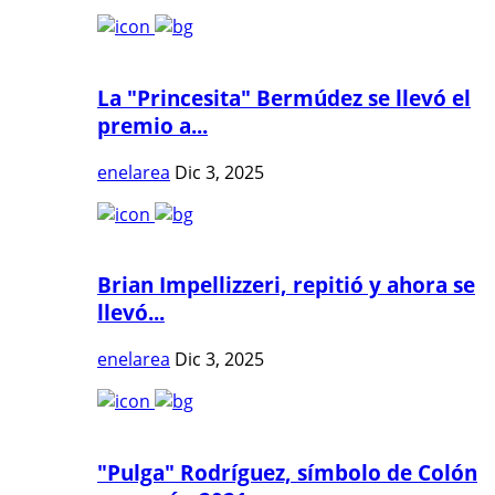
La "Princesita" Bermúdez se llevó el
premio a...
enelarea
Dic 3, 2025
Brian Impellizzeri, repitió y ahora se
llevó...
enelarea
Dic 3, 2025
"Pulga" Rodríguez, símbolo de Colón