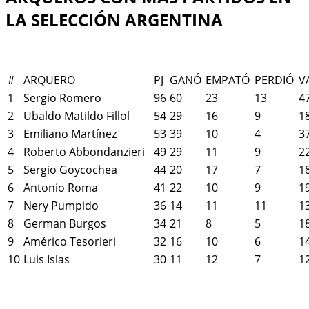
LA SELECCIÓN ARGENTINA
#
ARQUERO
PJ
GANÓ
EMPATÓ
PERDIÓ
V
1
Sergio Romero
96
60
23
13
4
2
Ubaldo Matildo Fillol
54
29
16
9
1
3
Emiliano Martínez
53
39
10
4
3
4
Roberto Abbondanzieri
49
29
11
9
2
5
Sergio Goycochea
44
20
17
7
1
6
Antonio Roma
41
22
10
9
1
7
Nery Pumpido
36
14
11
11
1
8
German Burgos
34
21
8
5
1
9
Américo Tesorieri
32
16
10
6
1
10
Luis Islas
30
11
12
7
1