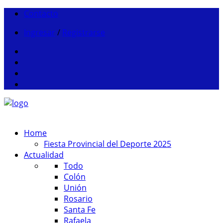
Contacto
Ingresar
/
Registrarse
Home
Fiesta Provincial del Deporte 2025
Actualidad
Todo
Colón
Unión
Rosario
Santa Fe
Rafaela